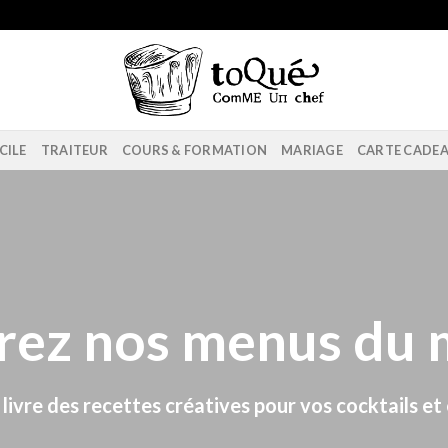
CILE
TRAITEUR
COURS & FORMATION
MARIAGE
CARTE CADE
rez nos menus du
 livre des recettes créatives pour vos cocktails e