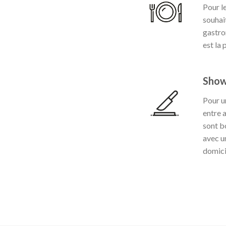
Pour l
souhai
gastro
est la 
Show
Pour u
entre 
sont bo
avec u
domici