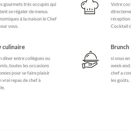
es gourmets très occupés qui
Votre coc
tent se régaler de menus
directemen
nomiques à la maison le Chef
réception 
pour vous.
Cocktail d
 culinaire
Brunch
n dîner entre collègues ou
si vous en
amis, toutes les occasions
week end 
nnes pour se faire plaisir
chef
a con
n vrai repas de chef à
les goûts.
le.