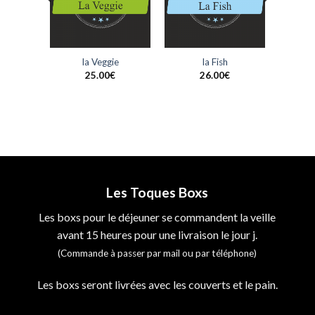
t
la Veggie
la Fish
€
25.00
€
26.00
€
Les Toques Boxs
Les boxs pour le déjeuner se commandent la veille
avant 15 heures pour une livraison le jour j.
(Commande à passer par mail ou par téléphone)
Les boxs seront livrées avec les couverts et le pain.