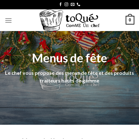
Skip
to
content
0
Menus de fête
Le chef vous propose des menus de fête et des produits
traiteurs hauts de gamme