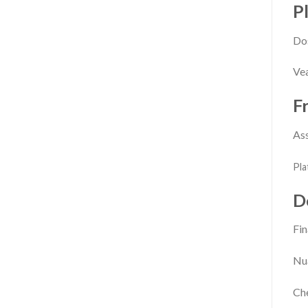
P
Dos
Vea
F
Ass
Pla
D
Fin
Nua
Che