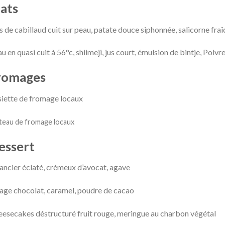
lats
 de cabillaud cuit sur peau, patate douce siphonnée, salicorne fraîc
u en quasi cuit à 56°c, shiimeji, jus court, émulsion de bintje, Poivre
romages
iette de fromage locaux
teau de fromage locaux
essert
ancier éclaté, crémeux d’avocat, agave
ge chocolat, caramel, poudre de cacao
esecakes déstructuré fruit rouge, meringue au charbon végétal