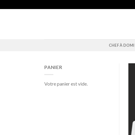
Skip
to
content
CHEF À DOMI
PANIER
Votre panier est vide.