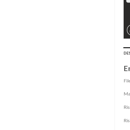
DE
E
Fil
Mag
Ris
Ris