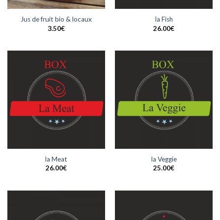
Jus de fruit bio & locaux
la Fish
3.50
€
26.00
€
la Meat
la Veggie
26.00
€
25.00
€