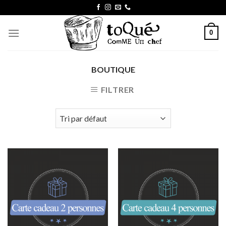
Skip
to
content
0
BOUTIQUE
FILTRER